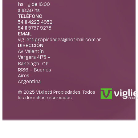
hs. y de 16:00
a 18:30 hs.
TELÉFONO
54 11 4223 4952
54 11 5757 9278
EMAIL
vigliettipropiedades@hotmail.com.ar
DIRECCIÓN
Av. Valentín
Vergara 4175 –
Ranelagh CP
1886 – Buenos
Aires –
Argentina
© 2025 Viglietti Propiedades. Todos
los derechos reservados.