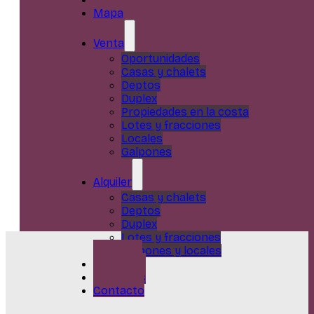
Mapa
Venta
Oportunidades
Casas y chalets
Deptos
Duplex
Propiedades en la costa
Lotes y fracciones
Locales
Galpones
Alquiler
Casas y chalets
Deptos
Duplex
Lotes y fracciones
Galpones y locales
Servicios
Nosotros
Contacto