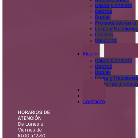
Casas y chalets
Deptos
Duplex
Propiedades en la
Lotes y fraccione
Locales
Galpones
Alquiler
Casas y chalets
Deptos
Duplex
Lotes y fraccione
Galpones y locale
Servicios
Nosotros
Contacto
HORARIOS DE
ATENCIÓN
De Lunes a
Viernes de
10:00 a 12:30