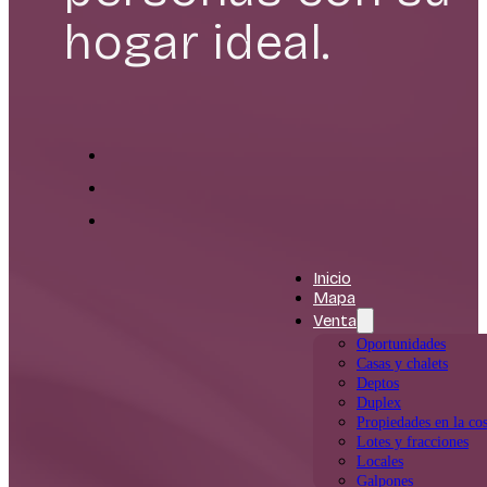
hogar ideal.
Inicio
Mapa
Venta
Oportunidades
Casas y chalets
Deptos
Duplex
Propiedades en la cos
Lotes y fracciones
Locales
Galpones