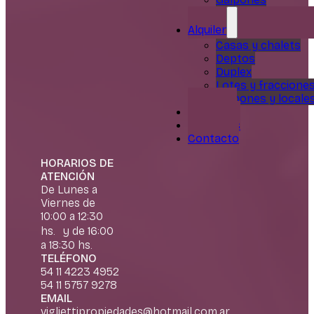
Alquiler
Casas y chalets
Deptos
Duplex
Lotes y fraccione
Galpones y locale
Servicios
Nosotros
Contacto
HORARIOS DE
ATENCIÓN
De Lunes a
Viernes de
10:00 a 12:30
hs. y de 16:00
a 18:30 hs.
TELÉFONO
54 11 4223 4952
54 11 5757 9278
EMAIL
vigliettipropiedades@hotmail.com.ar