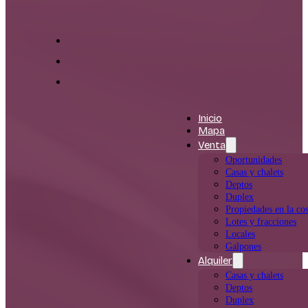
Inicio
Mapa
Venta
Oportunidades
Casas y chalets
Deptos
Duplex
Propiedades en la cos
Lotes y fracciones
Locales
Galpones
Alquiler
Casas y chalets
Deptos
Duplex