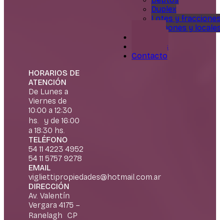
Duplex
Lotes y fraccione
Galpones y locale
Servicios
Nosotros
Contacto
HORARIOS DE
ATENCIÓN
De Lunes a
Viernes de
10:00 a 12:30
hs. y de 16:00
a 18:30 hs.
TELÉFONO
54 11 4223 4952
54 11 5757 9278
EMAIL
vigliettipropiedades@hotmail.com.ar
DIRECCIÓN
Av. Valentín
Vergara 4175 –
Ranelagh CP