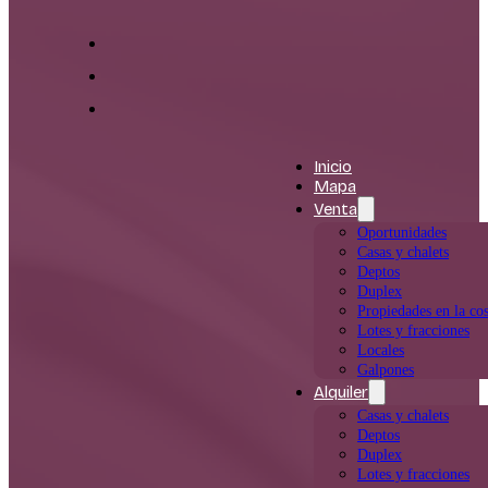
Inicio
Mapa
Venta
Oportunidades
Casas y chalets
Deptos
Duplex
Propiedades en la cos
Lotes y fracciones
Locales
Galpones
Alquiler
Casas y chalets
Deptos
Duplex
Lotes y fracciones