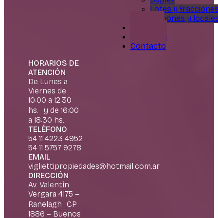
Lotes y fraccione
Galpones y locale
Servicios
Nosotros
Contacto
HORARIOS DE
ATENCIÓN
De Lunes a
Viernes de
10:00 a 12:30
hs. y de 16:00
a 18:30 hs.
TELÉFONO
54 11 4223 4952
54 11 5757 9278
EMAIL
vigliettipropiedades@hotmail.com.ar
DIRECCIÓN
Av. Valentín
Vergara 4175 –
Ranelagh CP
1886 – Buenos