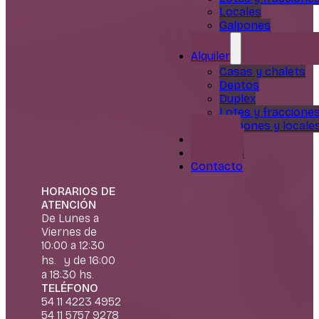
Locales
Galpones
Alquiler
Casas y chalets
Deptos
Duplex
Lotes y fraccione
Galpones y locale
Servicios
Nosotros
Contacto
HORARIOS DE
ATENCIÓN
De Lunes a
Viernes de
10:00 a 12:30
hs. y de 16:00
a 18:30 hs.
TELÉFONO
54 11 4223 4952
54 11 5757 9278