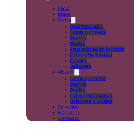
Inicio
Mapa
Venta
Oportunidades
Casas y chalets
Deptos
Duplex
Propiedades en la costa
Lotes y fracciones
Locales
Galpones
Alquiler
Casas y chalets
Deptos
Duplex
Lotes y fracciones
Galpones y locales
Servicios
Nosotros
Contacto