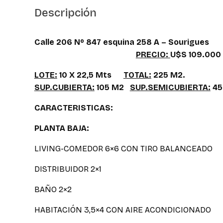
Descripción
Calle 206 Nº 847 esquina 258 A – Sourigue
PRECIO:
U$S 109.00
LOTE:
10 X 22,5 Mts
TOTAL:
225 M2.
SUP.CUBIERTA:
105 M2
SUP.SEMICUBIERTA:
45
CARACTERISTICAS:
PLANTA BAJA:
LIVING-COMEDOR 6×6 CON TIRO BALANCEADO
DISTRIBUIDOR 2×1
BAÑO 2×2
HABITACIÓN 3,5×4 CON AIRE ACONDICIONADO