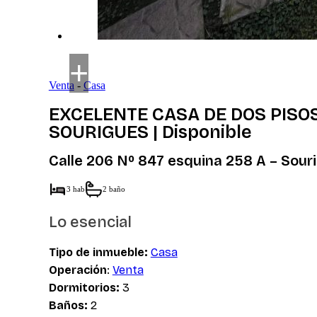
Venta
-
Casa
EXCELENTE CASA DE DOS PISO
SOURIGUES | Disponible
Calle 206 Nº 847 esquina 258 A – Sour
3 hab
2 baño
Lo esencial
Tipo de inmueble:
Casa
Operación
:
Venta
Dormitorios:
3
Baños:
2