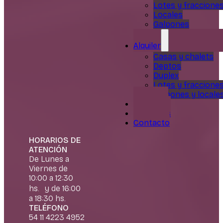
Lotes y fraccione
Locales
Galpones
Alquiler
Casas y chalets
Deptos
Duplex
Lotes y fraccione
Galpones y locale
Servicios
Nosotros
Contacto
HORARIOS DE
ATENCIÓN
De Lunes a
Viernes de
10:00 a 12:30
hs. y de 16:00
a 18:30 hs.
TELÉFONO
54 11 4223 4952