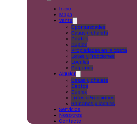
Inicio
Mapa
Venta
Oportunidades
Casas y chalets
Deptos
Duplex
Propiedades en la costa
Lotes y fracciones
Locales
Galpones
Alquiler
Casas y chalets
Deptos
Duplex
Lotes y fracciones
Galpones y locales
Servicios
Nosotros
Contacto