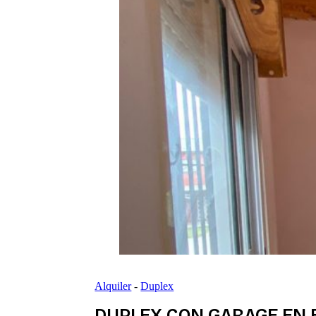
Alquiler
-
Duplex
DUPLEX CON GARAGE EN B