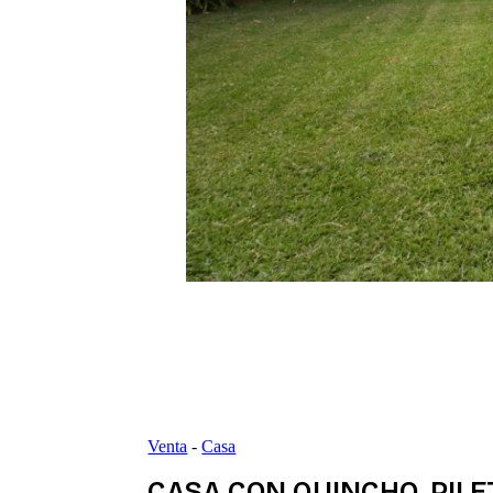
Venta
-
Casa
CASA CON QUINCHO, PILET