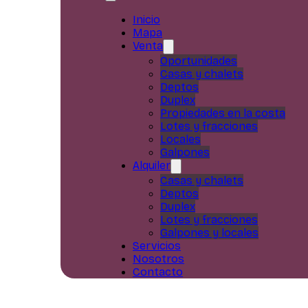
Inicio
Mapa
Venta
Oportunidades
Casas y chalets
Deptos
Duplex
Propiedades en la costa
Lotes y fracciones
Locales
Galpones
Alquiler
Casas y chalets
Deptos
Duplex
Lotes y fracciones
Galpones y locales
Servicios
Nosotros
Contacto