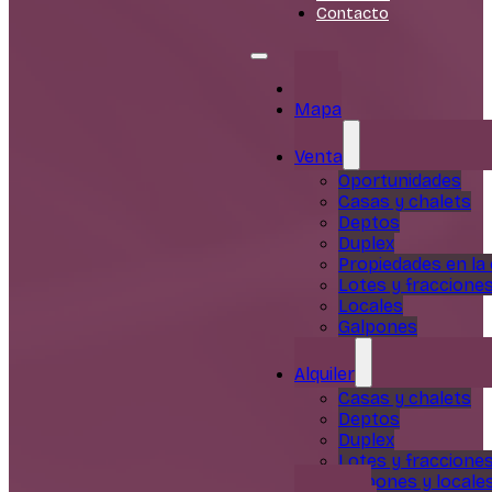
Contacto
Inicio
Mapa
Venta
Oportunidades
Casas y chalets
Deptos
Duplex
Propiedades en la
Lotes y fraccione
Locales
Galpones
Alquiler
Casas y chalets
Deptos
Duplex
Lotes y fraccione
Galpones y locale