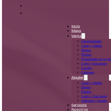
Inicio
Mapa
Venta
Oportunidades
Casas y chalets
Deptos
Duplex
Propiedades en la cos
Lotes y fracciones
Locales
Galpones
Alquiler
Casas y chalets
Deptos
Duplex
Lotes y fracciones
Galpones y locales
Servicios
Nosotros