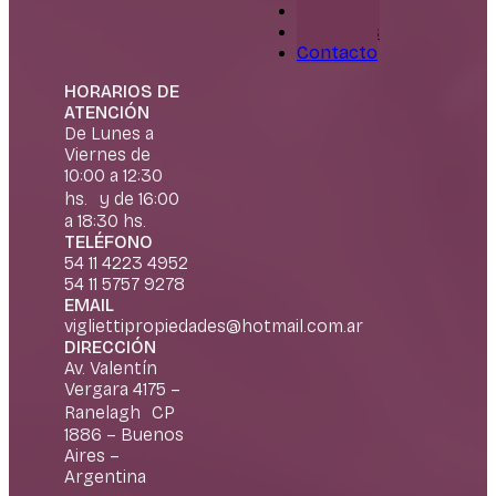
Servicios
Nosotros
Contacto
HORARIOS DE
ATENCIÓN
De Lunes a
Viernes de
10:00 a 12:30
hs. y de 16:00
a 18:30 hs.
TELÉFONO
54 11 4223 4952
54 11 5757 9278
EMAIL
vigliettipropiedades@hotmail.com.ar
DIRECCIÓN
Av. Valentín
Vergara 4175 –
Ranelagh CP
1886 – Buenos
Aires –
Argentina