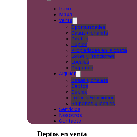
Inicio
Mapa
Venta
Oportunidades
Casas y chalets
Deptos
Duplex
Propiedades en la costa
Lotes y fracciones
Locales
Galpones
Alquiler
Casas y chalets
Deptos
Duplex
Lotes y fracciones
Galpones y locales
Servicios
Nosotros
Contacto
Deptos en venta