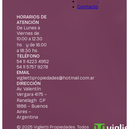
Nosotros
Contacto
HORARIOS DE
ATENCIÓN
De Lunes a
Viernes de
10:00 a 12:30
hs. y de 16:00
a 18:30 hs.
TELÉFONO
54 11 4223 4952
54 11 5757 9278
EMAIL
vigliettipropiedades@hotmail.com.ar
DIRECCIÓN
Av. Valentín
Vergara 4175 –
Ranelagh CP
1886 – Buenos
Aires –
Argentina
© 2025 Viglietti Propiedades. Todos