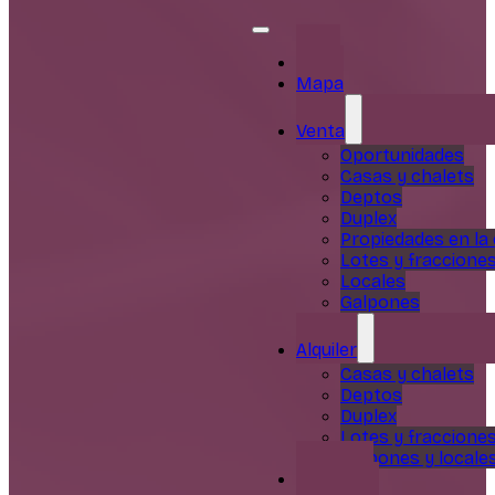
Inicio
Mapa
Venta
Oportunidades
Casas y chalets
Deptos
Duplex
Propiedades en la
Lotes y fraccione
Locales
Galpones
Alquiler
Casas y chalets
Deptos
Duplex
Lotes y fraccione
Galpones y locale
Servicios