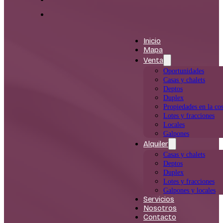
Inicio
Mapa
Venta
Oportunidades
Casas y chalets
Deptos
Duplex
Propiedades en la cos
Lotes y fracciones
Locales
Galpones
Alquiler
Casas y chalets
Deptos
Duplex
Lotes y fracciones
Galpones y locales
Servicios
Nosotros
Contacto